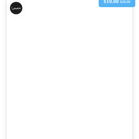
$
10.00
$
20.00
تخفيض!