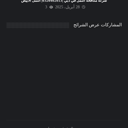
شركة مكافحة النمل في دبي |0526402015| النمل الابيض
28 أبريل، 2025
3
المشاركات عرض الشرائح