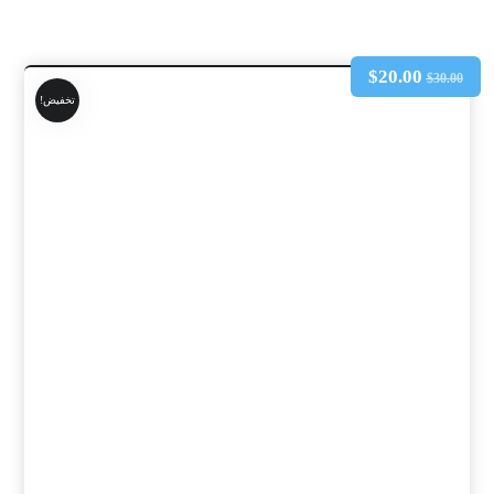
$
20.00
$
30.00
تخفيض!