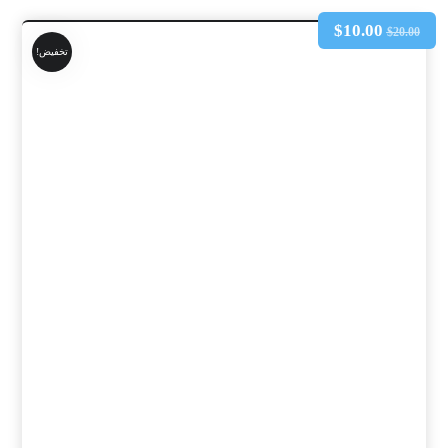
$
10.00
$
20.00
تخفيض!