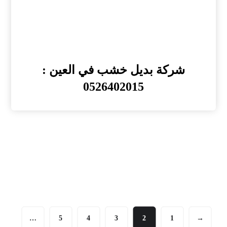
شركة بديل خشب في العين :
0526402015
…
5
4
3
2
1
→