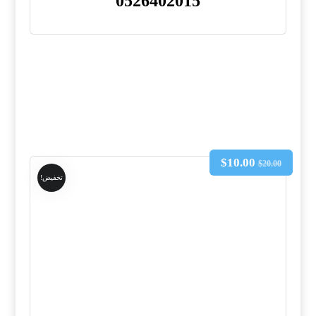
0526402015
$
10.00
$
20.00
تخفيض!