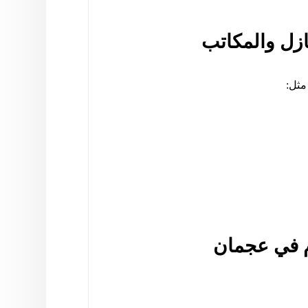
زل والمكاتب
مثل:
م في عجمان