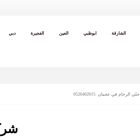
الشارقة
ابوظبي
العين
الفجيرة
دبي
 الرخام في عجمان :0526402015
شرك