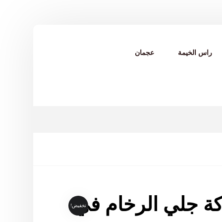
راس الخيمة
عجمان
ة جلي الرخام في
تخفيض!