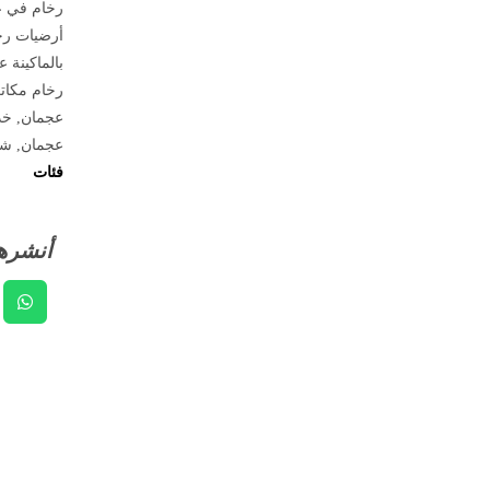
رخام في 
أرضيات رخ
بالماكينة 
رخام مكات
عجمان
,
خد
عجمان
,
شر
فئات