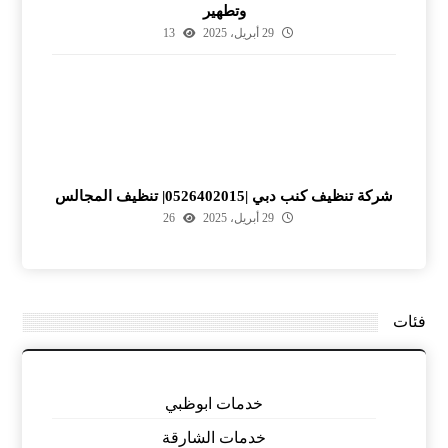
وتطهير
29 أبريل، 2025
13
شركة تنظيف كنب دبي |0526402015| تنظيف المجالس
29 أبريل، 2025
26
فئات
خدمات ابوظبي
خدمات الشارقة