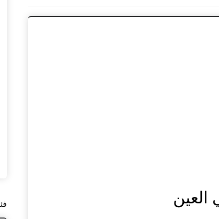
العين
فئ