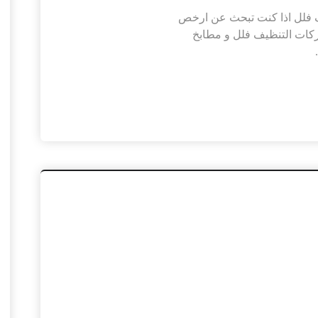
 العين |0526402015| تنظيف فلل اذا كنت تبحث عن ارخص
كات التنظيف فلل و مطابخ