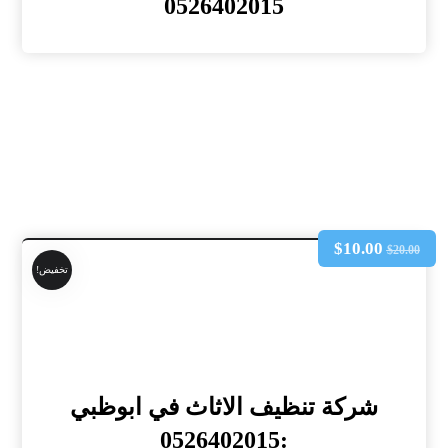
0526402015
$
10.00
$
20.00
تخفيض!
شركة تنظيف الاثاث في ابوظبي
:0526402015