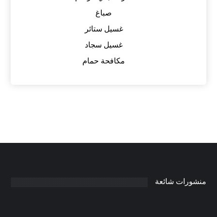
صباغ
غسيل ستائر
غسيل سجاد
مكافحة حمام
منشورات شائعة