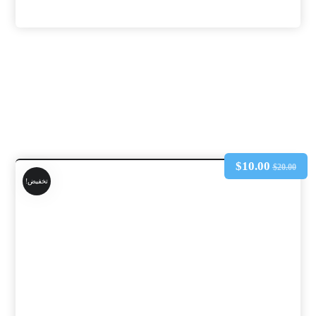
$
10.00
$
20.00
تخفيض!