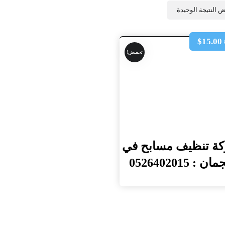
 النتيجة الوحيدة
$
15.00
تخفيض!
ة تنظيف مسابح في
ن : 0526402015