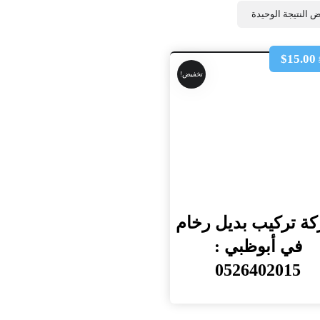
 النتيجة الوحيدة
$
15.00
تخفيض!
ة تركيب بديل رخام
في أبوظبي :
0526402015