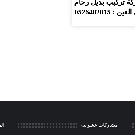
ة تركيب بديل رخام
ين : 0526402015
مشاركات عشوائية
ال