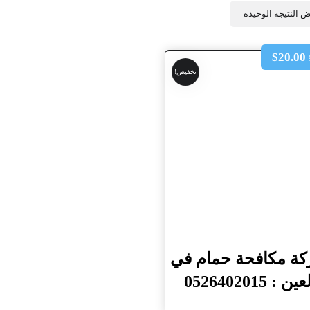
 النتيجة الوحيدة
$
20.00
تخفيض!
ة مكافحة حمام في
ين : 0526402015