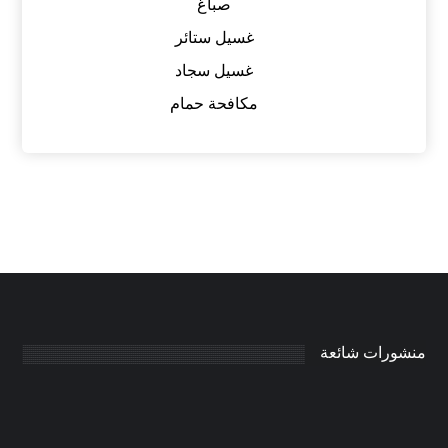
صباغ
غسيل ستائر
غسيل سجاد
مكافحة حمام
منشورات شائعة