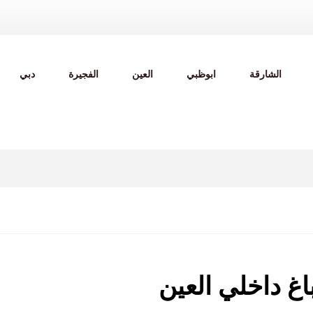
الشارقة
ابوظبي
العين
الفجيرة
دبي
غ داخلي العين