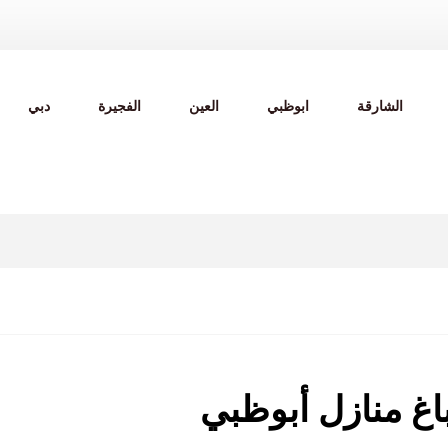
الشارقة
ابوظبي
العين
الفجيرة
دبي
غ منازل أبوظبي