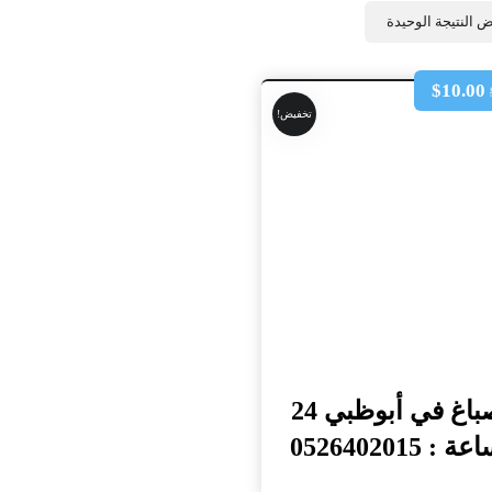
 النتيجة الوحيدة
$
10.00
تخفيض!
صباغ في أبوظبي 24
ة : 0526402015