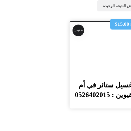
 النتيجة الوحيدة
$
15.00
تخفيض!
سيل ستائر في أم
ين : 0526402015