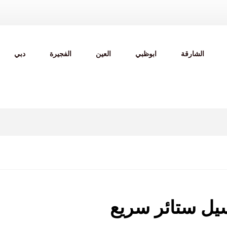
الشارقة
ابوظبي
العين
الفجيرة
دبي
ل ستائر سريع