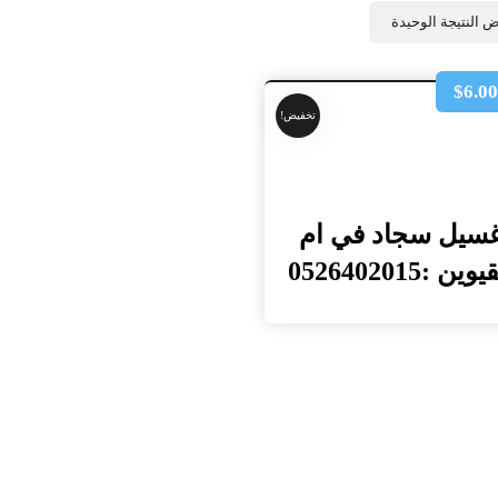
 النتيجة الوحيدة
$
6.0
تخفيض!
سيل سجاد في ام
وين :0526402015