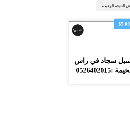
 النتيجة الوحيدة
$
5.0
تخفيض!
يل سجاد في راس
يمة :0526402015