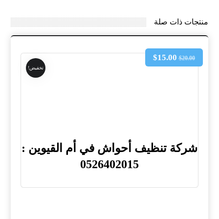
منتجات ذات صلة
$
15.00
$
20.00
تخفيض!
شركة تنظيف أحواش في أم القيوين :
0526402015