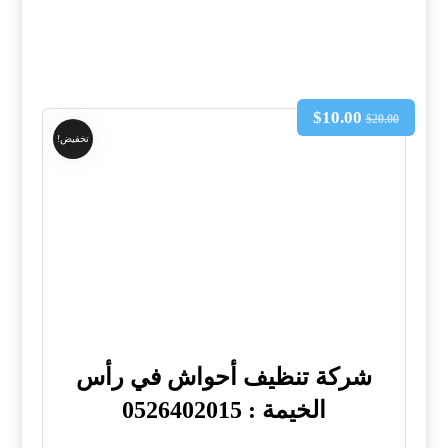
$
10.00
$
20.00
تخفيض!
شركة تنظيف أحواش في رأس
الخيمة : 0526402015