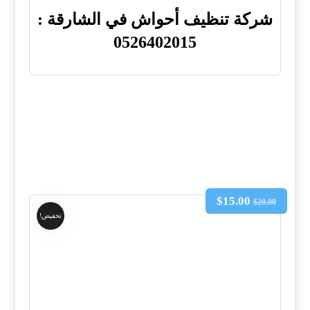
شركة تنظيف أحواش في الشارقة :
0526402015
$
15.00
$
20.00
تخفيض!