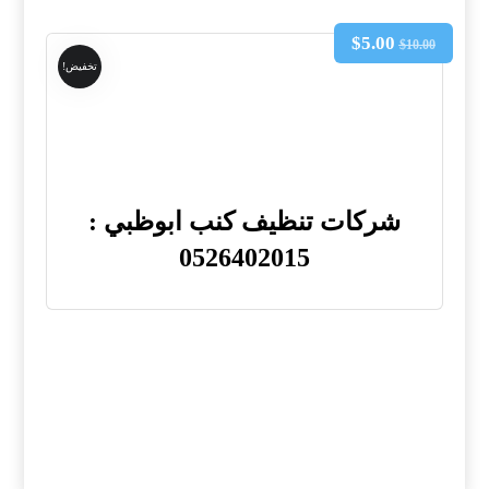
$
5.00
$
10.00
تخفيض!
شركات تنظيف كنب ابوظبي :
0526402015