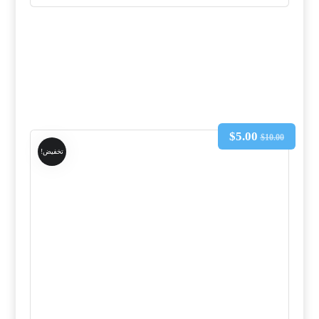
$
5.00
$
10.00
تخفيض!