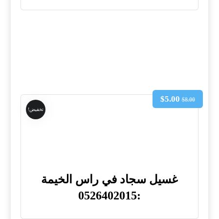
$
5.00
$
8.00
تخفيض!
غسيل سجاد في راس الخيمة
:0526402015