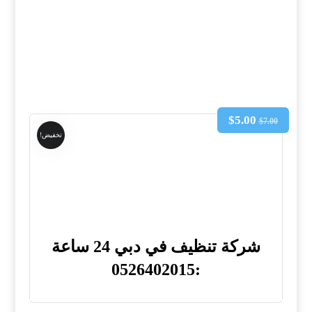
$
5.00
$
7.00
تخفيض!
شركة تنظيف في دبي 24 ساعة
:0526402015