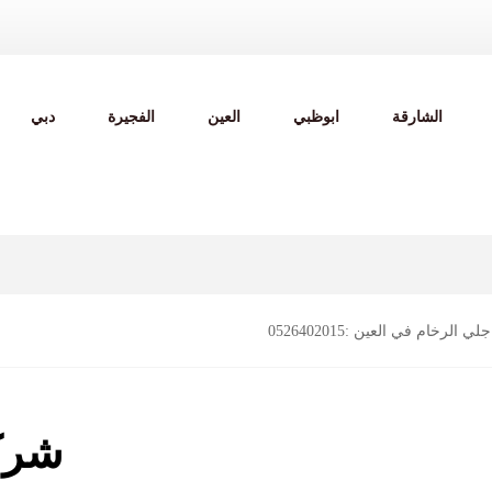
الشارقة
ابوظبي
العين
الفجيرة
دبي
الرخام في العين :0526402015
شرك