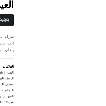
العين :015
0.00
شركة الم
العين باس
بأعلى جود
العلامات
العين
,
إعاد
الرخام الع
تنظيف الرخ
الرخام
,
جل
العين
,
جلي 
شركة تنظي