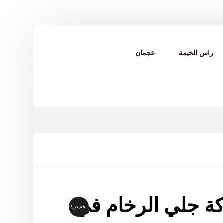
راس الخيمة
عجمان
ة جلي الرخام في
تخفيض!