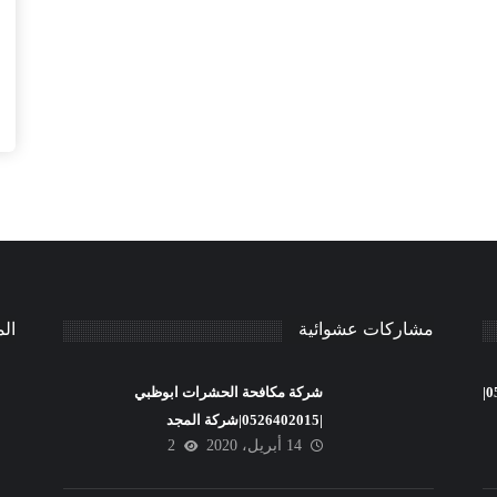
مشاركات عشوائية
ال
شركة تنظيف فلل في عجمان |0526402015|
شركة مكافحة الحشرات ابوظبي
|0526402015|شركة المجد
14 أبريل، 2020
2