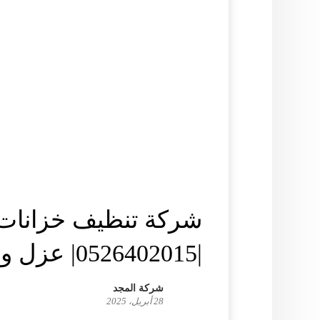
شركة تنظيف خزانات
|0526402015| عزل وصيانة
شركة المجد
28 أبريل، 2025