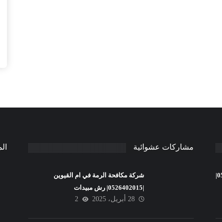
مشاركات عشوائية
ال
شركة تنظيف فلل في عجمان |0526402015|
شركة مكافحة الرمة في ام القيوين
|0526402015| رش مبيدات
28 أبريل، 2025
2