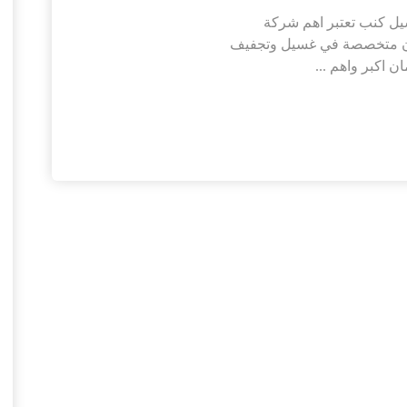
ف كنب عجمان |0526402015| غسيل كنب تعتبر اهم شركة
ن متخصصة في غسيل وتجفيف
 اكبر واهم ...