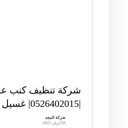
شركة تنظيف كنب ع
|0526402015| غسيل كنب
شركة المجد
28 أبريل، 2025