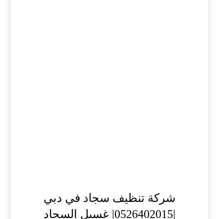
شركة تنظيف سجاد في دبي
|0526402015| غسيل السجاد