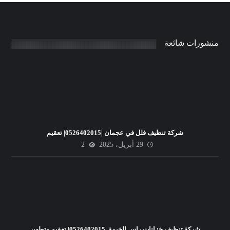
منشورات شائعة
شركة تنظيف فلل في عجمان |0526402015| تعقيم
29 أبريل، 2025
2
شركة تنظيف خزانات راس الخيمة |0526402015| تعقيم وتطهير