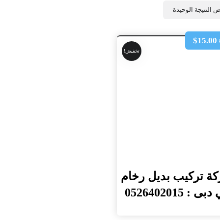
 النتيجة الوحيدة
$
15.00
تخفيض!
ة تركيب بديل رخام
ى : 0526402015